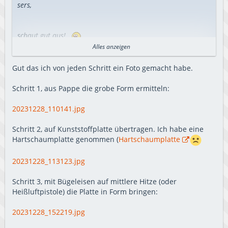
sers,
schaut gut aus!
Gibts da noch mehr Detail- Bilder?
Alles anzeigen
take care, save ride!
ralph
Gut das ich von jeden Schritt ein Foto gemacht habe.
Schritt 1, aus Pappe die grobe Form ermitteln:
20231228_110141.jpg
Schritt 2, auf Kunststoffplatte übertragen. Ich habe eine
Hartschaumplatte genommen (
Hartschaumplatte
20231228_113123.jpg
Schritt 3, mit Bügeleisen auf mittlere Hitze (oder
Heißluftpistole) die Platte in Form bringen:
20231228_152219.jpg