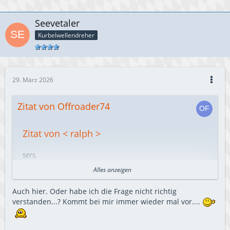
Seevetaler
Kurbelwellendreher
29. März 2026
Zitat von Offroader74
Zitat von < ralph >
sers,
Alles anzeigen
schaut gut aus!
Auch hier. Oder habe ich die Frage nicht richtig
Gibts da noch mehr Detail- Bilder?
Alles anzeigen
verstanden...? Kommt bei mir immer wieder mal vor....
take care, save ride!
ralph
Gut das ich von jeden Schritt ein Foto gemacht habe.