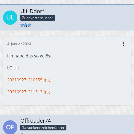
Uli_Ddorf
Zündkerzensucher
4. Januar 2024
Ich habe das so gelöst
LG Uli
20210927_210555.jpg
20210927_211313.jpg
Offroader74
Saisonkennzeichenfahrer