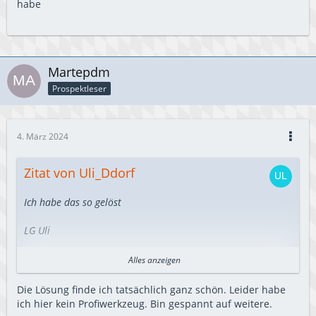
habe
Martepdm
Prospektleser
4. März 2024
Zitat von Uli_Ddorf
Ich habe das so gelöst
LG Uli
20210927_210555.jpg
Alles anzeigen
20210927_211313.jpg
Die Lösung finde ich tatsächlich ganz schön. Leider habe
ich hier kein Profiwerkzeug. Bin gespannt auf weitere.