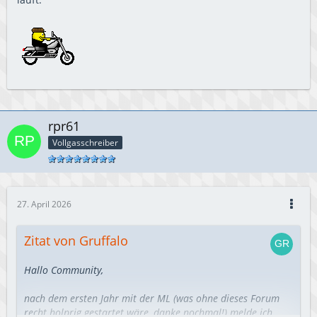
rpr61
Vollgasschreiber
27. April 2026
Zitat von Gruffalo
Hallo Community,
nach dem ersten Jahr mit der ML (was ohne dieses Forum
recht holprig gestartet wäre, danke nochmal!) melde ich