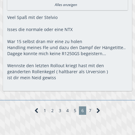
mich aus dem Kreis.
Alles anzeigen
Meine Peggy steht nun zum Verkauf.
Nachdem sie für mich zum Testen gedacht war (ob
Veel Spaß mit der Stelvio
Motorradfahren überhaupt was für mich ist - und die
Antwort ist "Jaaaaa!") hatte ich nun Lust auf mehr und habe
Isses die normale oder eine NTX
mich in die nächste Italienerin verliebt, die ich heute gekauft
habe.... ein Zylinder mehr, Einspritzung, ABS.... und "etwas
War 15 selbst dran mir eine zu holen
mehr" Dampf aus 1200 Kubik.
Handling meines Fle und dazu den Dampf der Hängetitte..
Dagege konnte mich keine R1250GS begeistern...
Ich wünsche Euch eine tolle Motorradsaison!
Wennste den letzten Rollout kriegt hast mit den
geänderten Rollenkegel ( haltbarer als Urversion )
ist dir mein Neid gewiss
1
2
3
4
5
6
7