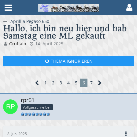
Aprillia Pegaso 650
Hallo, ich bin neu hier und hab
Samstag eine ML gekauft
Gruffalo
14. April 2025
THEMA IGNORIEREN
1
2
3
4
5
6
7
rpr61
Vollgasschreiber
8. Juni 2025