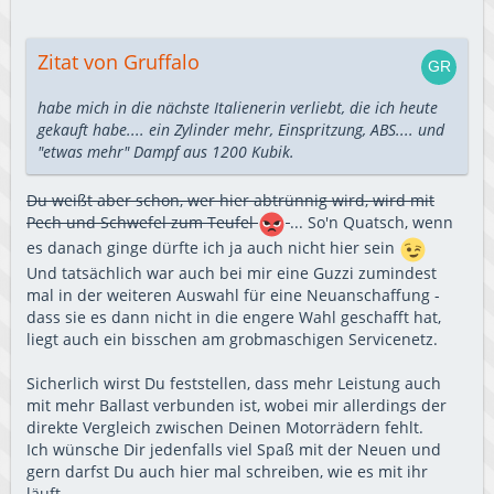
Zitat von Gruffalo
habe mich in die nächste Italienerin verliebt, die ich heute
gekauft habe.... ein Zylinder mehr, Einspritzung, ABS.... und
"etwas mehr" Dampf aus 1200 Kubik.
Du weißt aber schon, wer hier abtrünnig wird, wird mit
Pech und Schwefel zum Teufel
... So'n Quatsch, wenn
es danach ginge dürfte ich ja auch nicht hier sein
Und tatsächlich war auch bei mir eine Guzzi zumindest
mal in der weiteren Auswahl für eine Neuanschaffung -
dass sie es dann nicht in die engere Wahl geschafft hat,
liegt auch ein bisschen am grobmaschigen Servicenetz.
Sicherlich wirst Du feststellen, dass mehr Leistung auch
mit mehr Ballast verbunden ist, wobei mir allerdings der
direkte Vergleich zwischen Deinen Motorrädern fehlt.
Ich wünsche Dir jedenfalls viel Spaß mit der Neuen und
gern darfst Du auch hier mal schreiben, wie es mit ihr
läuft.