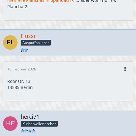
mehrere Planchas in Spandau
... aber wohl nur
ein
Plancha
2
.
Flussi
Auspuffpolierer
10. Februar 2026
Roonstr. 13
13585 Berlin
herci71
Kurbelwellendreher