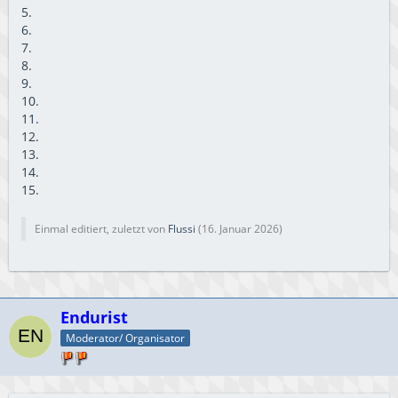
5.
6.
7.
8.
9.
10.
11.
12.
13.
14.
15.
Einmal editiert, zuletzt von
Flussi
(
16. Januar 2026
)
Endurist
Moderator/ Organisator