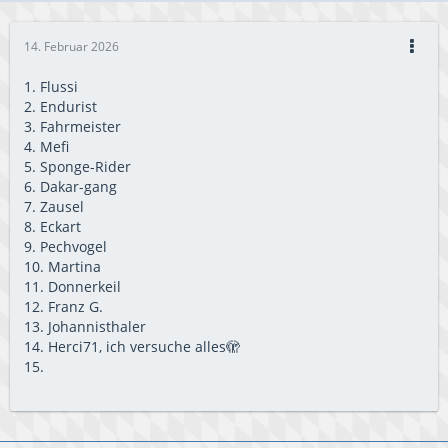
14. Februar 2026
1. Flussi
2. Endurist
3. Fahrmeister
4. Mefi
5. Sponge-Rider
6. Dakar-gang
7. Zausel
8. Eckart
9. Pechvogel
10. Martina
11. Donnerkeil
12. Franz G.
13. Johannisthaler
14. Herci71, ich versuche alles🫣
15.