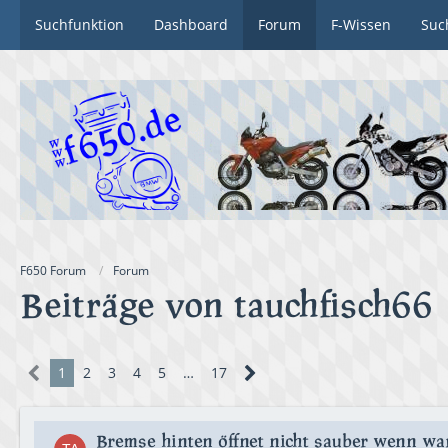
Suchfunktion
Dashboard
Forum
F-Wissen
Suc
F650 Forum
Forum
Beiträge von tauchfisch66
1
2
3
4
5
…
17
Bremse hinten öffnet nicht sauber wenn w