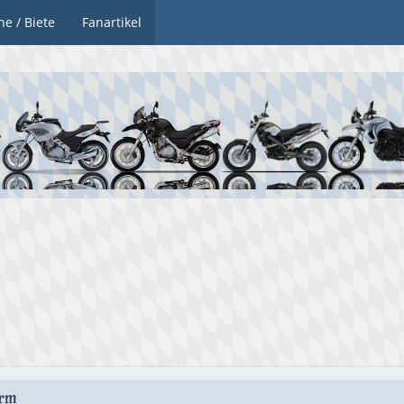
he / Biete
Fanartikel
arm