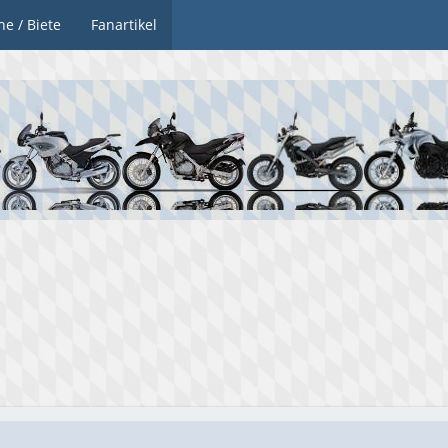
he / Biete
Fanartikel