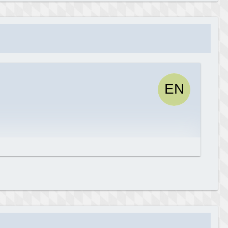
und währenddessen GLEICHZEITIG ein Selfi