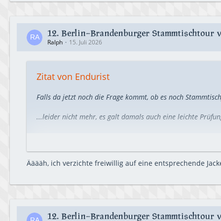
12. Berlin-Brandenburger Stammtischtour vo
Ralph
15. Juli 2026
Zitat von Endurist
Falls da jetzt noch die Frage kommt, ob es noch Stammtischj
...leider nicht mehr, es galt damals auch eine leichte Prüfu
Jeder musste einen Wheelie fahren und 60 sec. auf dem Hint
schießen.
Ääääh, ich verzichte freiwillig auf eine entsprechende Jack
Ob das die Wahrheit ist?
Nunja.... es gibt dafür etwa 20 Zeugen
12. Berlin-Brandenburger Stammtischtour vo