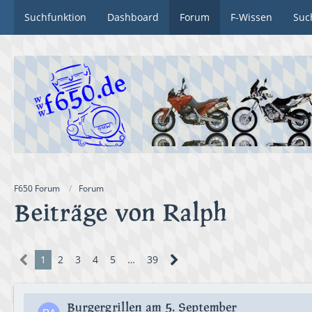
Suchfunktion
Dashboard
Forum
F-Wissen
Suc
F650 Forum
Forum
Beiträge von Ralph
1
2
3
4
5
…
39
Burgergrillen am 5. September