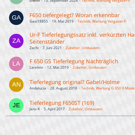
chefin
13. September 2024
Technik, Wartung Vergaser-F
F650 tiefergelegt? Woran erkennbar
Gast18855
19. Mai 2019
Technik, Wartung Vergaser-F
Ur-F Tieferlegungssatz inkl. verkürzten H
Seitenständer
Zachi
7. Juni 2021
Zubehör, Umbauten
F 650 GS Tieferlegung Nachträglich
Larelein
12. Mai 2019
Zubehör, Umbauten
Tieferlegung original? Gabel/Holme
Andalucia
28. August 2018
Technik, Wartung G 650 X Mode
Tieferlegung F650ST (169)
Jens-K
5. April 2017
Zubehör, Umbauten