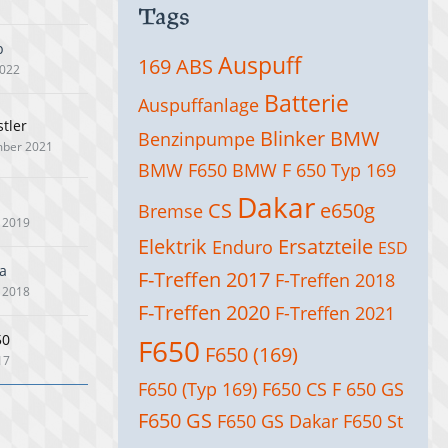
Tags
b
Auspuff
169
ABS
2022
Batterie
Auspuffanlage
tler
Blinker
BMW
Benzinpumpe
mber 2021
BMW F650
BMW F 650 Typ 169
Dakar
CS
e650g
Bremse
 2019
Elektrik
Ersatzteile
Enduro
ESD
a
F-Treffen 2017
F-Treffen 2018
 2018
F-Treffen 2020
F-Treffen 2021
50
F650
F650 (169)
17
F650 (Typ 169)
F650 CS
F 650 GS
F650 GS
F650 GS Dakar
F650 St