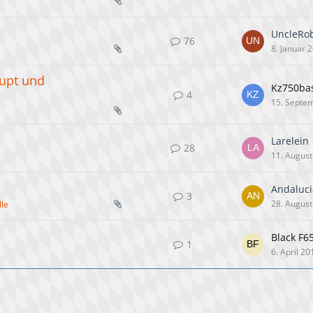
UncleRo
76
8. Januar 
aupt und
Kz750bas
4
15. Septe
Larelein
28
11. August
Andaluci
3
28. August
lle
Black F6
1
6. April 20