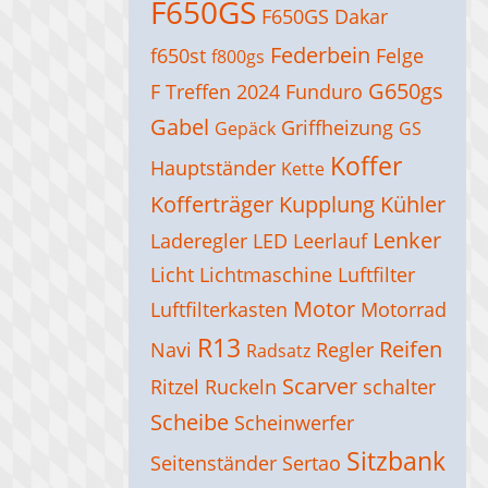
F650GS
F650GS Dakar
Federbein
f650st
Felge
f800gs
G650gs
F Treffen 2024
Funduro
Gabel
Griffheizung
Gepäck
GS
Koffer
Hauptständer
Kette
Kofferträger
Kupplung
Kühler
Lenker
Laderegler
LED
Leerlauf
Licht
Lichtmaschine
Luftfilter
Motor
Luftfilterkasten
Motorrad
R13
Reifen
Navi
Regler
Radsatz
Scarver
Ritzel
Ruckeln
schalter
Scheibe
Scheinwerfer
Sitzbank
Seitenständer
Sertao