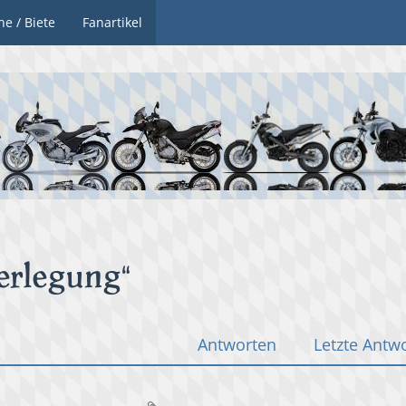
he / Biete
Fanartikel
erlegung“
Antworten
Letzte Antw