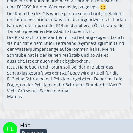
habe mir vor Kurzem und nach 22 Jahren Bike-Abstinenz
eine F650GS für den Wiedereinstieg zugelegt.
Die Kontrolle des Öls wurde ja nun schon häufig detailiert
im Forum beschrieben, was ich aber irgendwie nicht finden
kann, ist die Info, ob die R13 an der oberen Ölschraube der
Tankatrappe einen Meßstab hat oder nicht.
Die Plastikschraube war bei mir so fest angezogen, das ich
sie nur mit einem Stück Terraband (Gymnastikgummi) und
der Wasserpumpenzange aufbekommen habe. Meine
Schraube hat leider keinen Meßstab und so wie es
aussieht, ist der auch nicht abgebrochen.
(Laut Handbuch und Forum soll bei der R13 über das
Schauglas geprüft werden) Auf Ebay wird aktuell für die
R13 eine Schraube mit Peilstab angeboten. Daher mal die
Frage, ob der Peilstab an der Schraube Standard ist/war?
Viele Grüße aus Sachsen-Anhalt
Marcus
Flab
Prospektleser