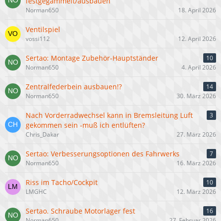
festgegammelt/ausbauen
Norman650
18. April 2026
Ventilspiel
vossi112
12. April 2026
Sertao: Montage Zubehör-Hauptständer
10
Norman650
4. April 2026
Zentralfederbein ausbauen!?
14
Norman650
30. März 2026
Nach Vorderradwechsel kann in Bremsleitung Luft
3
gekommen sein -muß ich entlüften?
Chris_Dakar
27. März 2026
Sertao: Verbesserungsoptionen des Fahrwerks
7
Norman650
16. März 2026
Riss im Tacho/Cockpit
10
LMGHC
12. März 2026
Sertao. Schraube Motorlager fest
16
Norman650
27. Februar 2026