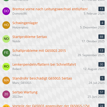
Bremse vorne nach Leitungswechsel entlüften!
13
Dominic86
5. Februar 2026
Schwingenlager
4
Hotzenplotz
5. Dezember 2025
Startprobleme Sertao
88
Nobbi
17. Oktober 2025
Schaltprobleme mit G650GS 2015
13
felted
29. September 2025
Lenkerpendeln/flattern bei Schnellfahrt
30
Robert
12. August 2025
Standrohr beschädigt G650GS Sertao
5
Marv_G650GS
24. Juli 2025
Sertao Wartung
57
2022tet
25. Juni 2025
Vorteile der G650GS gegenüber der F650GS-1Zyl.
24