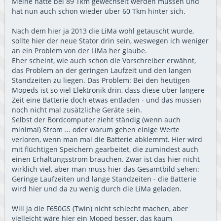
Meine hatte bei 89 Tkm gewechselt werden müssen und
hat nun auch schon wieder über 60 Tkm hinter sich.
Nach dem hier ja 2013 die LiMa wohl getauscht wurde,
sollte hier der neue Stator drin sein, weswegen ich weniger
an ein Problem von der LiMa her glaube.
Eher scheint, wie auch schon die Vorschreiber erwähnt,
das Problem an der geringen Laufzeit und den langen
Standzeiten zu liegen. Das Problem: Bei den heutigen
Mopeds ist so viel Elektronik drin, dass diese über längere
Zeit eine Batterie doch etwas entladen - und das müssen
noch nicht mal zusätzliche Geräte sein.
Selbst der Bordcomputer zieht ständig (wenn auch
minimal) Strom ... oder warum gehen einige Werte
verloren, wenn man mal die Batterie abklemmt. Hier wird
mit flüchtigen Speichern gearbeitet, die zumindest auch
einen Erhaltungsstrom brauchen. Zwar ist das hier nicht
wirklich viel, aber man muss hier das Gesamtbild sehen:
Geringe Laufzeiten und lange Standzeiten - die Batterie
wird hier und da zu wenig durch die LiMa geladen.
Will ja die F650GS (Twin) nicht schlecht machen, aber
vielleicht wäre hier ein Moped besser, das kaum