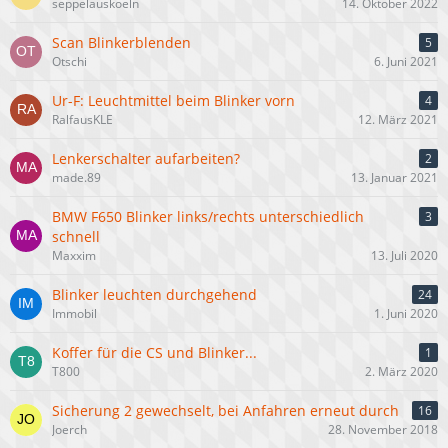
seppelauskoeln
14. Oktober 2022
Scan Blinkerblenden
5
Otschi
6. Juni 2021
Ur-F: Leuchtmittel beim Blinker vorn
4
RalfausKLE
12. März 2021
Lenkerschalter aufarbeiten?
2
made.89
13. Januar 2021
BMW F650 Blinker links/rechts unterschiedlich
3
schnell
Maxxim
13. Juli 2020
Blinker leuchten durchgehend
24
Immobil
1. Juni 2020
Koffer für die CS und Blinker...
1
T800
2. März 2020
Sicherung 2 gewechselt, bei Anfahren erneut durch
16
Joerch
28. November 2018