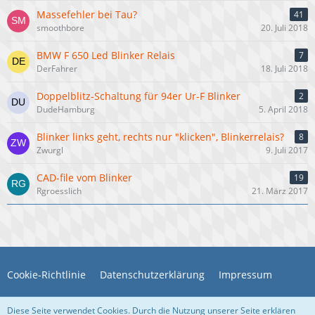
Massefehler bei Tau?
41
smoothbore
20. Juli 2018
BMW F 650 Led Blinker Relais
7
DerFahrer
18. Juli 2018
Doppelblitz-Schaltung für 94er Ur-F Blinker
2
DudeHamburg
5. April 2018
Blinker links geht, rechts nur "klicken", Blinkerrelais?
8
Zwurgl
9. Juli 2017
CAD-file vom Blinker
19
Rgroesslich
21. März 2017
Cookie-Richtlinie
Datenschutzerklärung
Impressum
Kennwort vergessen
Kontakt
Diese Seite verwendet Cookies. Durch die Nutzung unserer Seite erklären