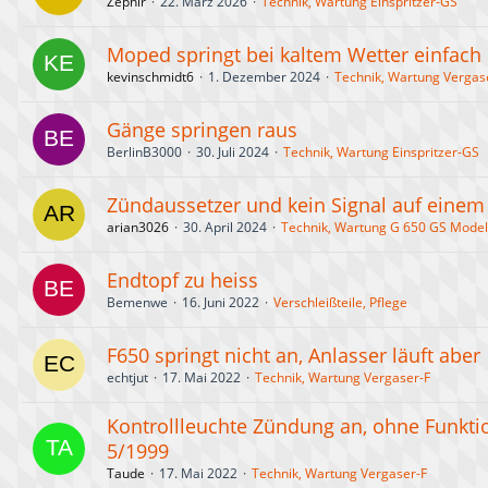
Zephir
22. März 2026
Technik, Wartung Einspritzer-GS
Moped springt bei kaltem Wetter einfach 
kevinschmidt6
1. Dezember 2024
Technik, Wartung Vergas
Gänge springen raus
BerlinB3000
30. Juli 2024
Technik, Wartung Einspritzer-GS
Zündaussetzer und kein Signal auf einem
arian3026
30. April 2024
Technik, Wartung G 650 GS Model
Endtopf zu heiss
Bemenwe
16. Juni 2022
Verschleißteile, Pflege
F650 springt nicht an, Anlasser läuft aber
echtjut
17. Mai 2022
Technik, Wartung Vergaser-F
Kontrollleuchte Zündung an, ohne Funktio
5/1999
Taude
17. Mai 2022
Technik, Wartung Vergaser-F