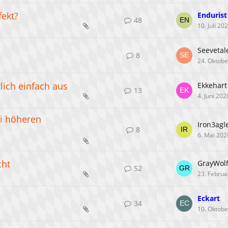
fekt?
Endurist
48
10. Juli 20
Seevetal
8
24. Oktobe
lich einfach aus
Ekkehart
13
4. Juni 202
i höheren
Iron3agl
8
6. Mai 202
cht
GrayWol
52
23. Februa
Eckart
34
10. Oktobe