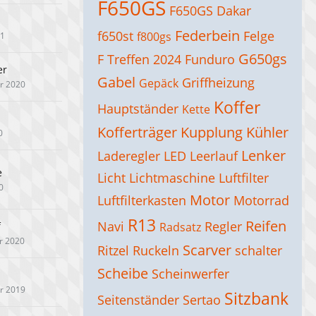
F650GS
F650GS Dakar
Federbein
f650st
Felge
f800gs
21
G650gs
F Treffen 2024
Funduro
er
Gabel
Griffheizung
Gepäck
r 2020
Koffer
Hauptständer
Kette
Kofferträger
Kupplung
Kühler
0
Lenker
Laderegler
LED
Leerlauf
e
Licht
Lichtmaschine
Luftfilter
0
Motor
Luftfilterkasten
Motorrad
R13
Reifen
Navi
Regler
f
Radsatz
r 2020
Scarver
Ritzel
Ruckeln
schalter
Scheibe
Scheinwerfer
r 2019
Sitzbank
Seitenständer
Sertao