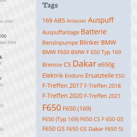
2026
Tags
Auspuff
169
ABS
Anlasser
er 2024
Batterie
Auspuffanlage
000
Blinker
BMW
Benzinpumpe
mber 2024
BMW F650
BMW F 650 Typ 169
6
Dakar
CS
e650g
4
Bremse
Elektrik
Ersatzteile
Enduro
ESD
e
F-Treffen 2017
022
F-Treffen 2018
F-Treffen 2020
F-Treffen 2021
F650
22
F650 (169)
F650 (Typ 169)
F650 CS
F 650 GS
F650 GS
F650 GS Dakar
F650 St
22