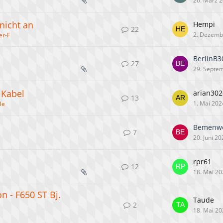
26. März 
nicht an
Hempi
22
2. Dezemb
er-F
BerlinB3
27
29. Septe
 Kabel
arian302
13
1. Mai 202
le
Bemenw
7
20. Juni 2
rpr61
12
18. Mai 20
n - F650 ST Bj.
Taude
2
18. Mai 20