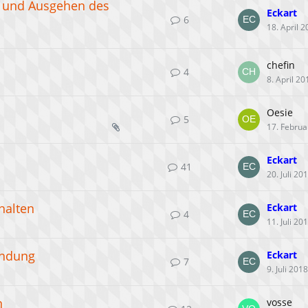
e und Ausgehen des
Eckart
6
18. April 
chefin
4
8. April 20
Oesie
5
17. Februa
Eckart
41
20. Juli 20
halten
Eckart
4
11. Juli 20
ündung
Eckart
7
9. Juli 2018
n
vosse