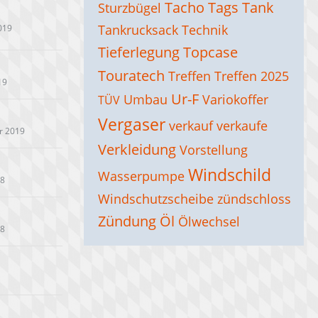
Tacho
Tags
Tank
Sturzbügel
Tankrucksack
Technik
2019
Tieferlegung
Topcase
Touratech
Treffen
Treffen 2025
19
Ur-F
Umbau
Variokoffer
TÜV
Vergaser
verkauf
verkaufe
r 2019
Verkleidung
Vorstellung
Windschild
Wasserpumpe
18
Windschutzscheibe
zündschloss
Zündung
Öl
Ölwechsel
18