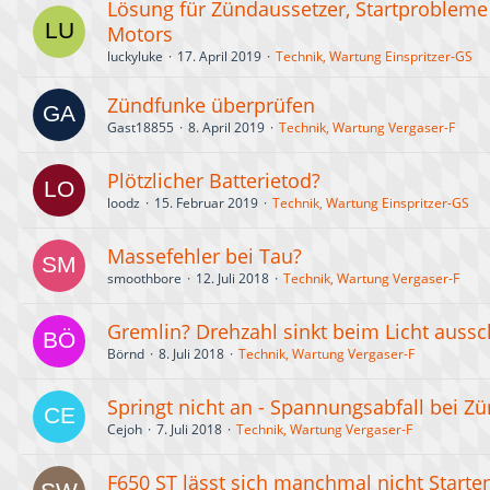
Lösung für Zündaussetzer, Startproblem
Motors
luckyluke
17. April 2019
Technik, Wartung Einspritzer-GS
Zündfunke überprüfen
Gast18855
8. April 2019
Technik, Wartung Vergaser-F
Plötzlicher Batterietod?
loodz
15. Februar 2019
Technik, Wartung Einspritzer-GS
Massefehler bei Tau?
smoothbore
12. Juli 2018
Technik, Wartung Vergaser-F
Gremlin? Drehzahl sinkt beim Licht aussc
Börnd
8. Juli 2018
Technik, Wartung Vergaser-F
Springt nicht an - Spannungsabfall bei Z
Cejoh
7. Juli 2018
Technik, Wartung Vergaser-F
F650 ST lässt sich manchmal nicht Starte